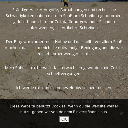
Ständige Hacker-Angriffe, Abmahnungen und technische
Schwierigkeiten haben mir den Spaß am Schreiben genommen,
gefühlt habe ich mehr Zeit dafür aufgewendet Schaden
abzuwenden, als Artikel zu Schreiben.
Der Blog war immer mein Hobby und das sollte vor allem Spaß
machen, das ist für mich die notwendige Bedingung und die war
zuletzt immer weniger erfüllt.
Mein Sohn ist mittlerweile fast erwachsen geworden, die Zeit ist
schnell vergangen.
Ich werde mir nun ein neues Hobby suchen müssen.
Bei allen Lesern möchte ich mich herzlich bedanken.
Diese Website benutzt Cookies. Wenn du die Website weiter
nutzt, gehen wir von deinem Einverständnis aus.
OK